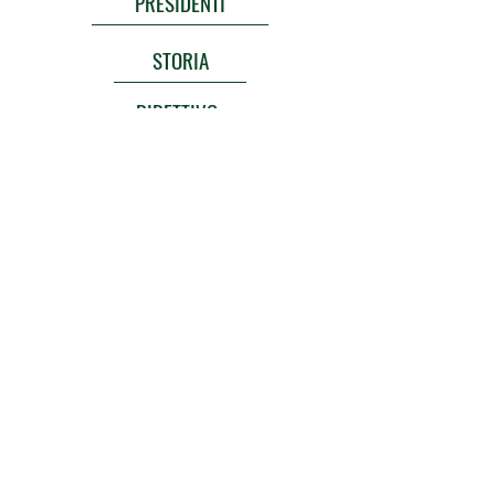
PRESIDENTI
STORIA
DIRETTIVO
AICS
TESSERAMENTO
AMMINASTR. TRASPARENTE
SQUADRA
Via Zorzoi,
163 - 32030
- Sovramonte (BL)
pol.sovramonte@gmail.com